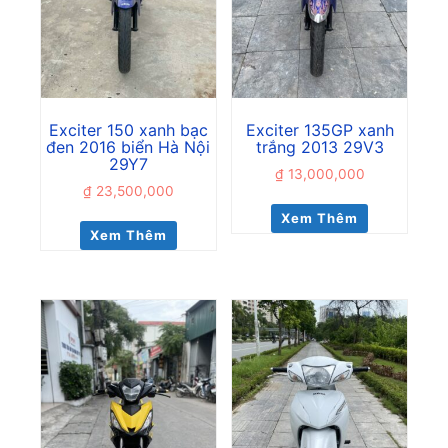
Exciter 150 xanh bạc
Exciter 135GP xanh
đen 2016 biển Hà Nội
trắng 2013 29V3
29Y7
₫
13,000,000
₫
23,500,000
Xem Thêm
Xem Thêm