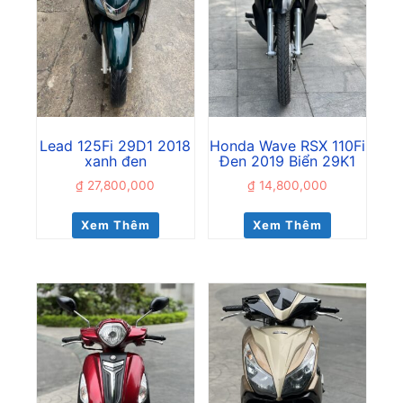
Lead 125Fi 29D1 2018
Honda Wave RSX 110Fi
xanh đen
Đen 2019 Biển 29K1
₫
27,800,000
₫
14,800,000
Xem Thêm
Xem Thêm