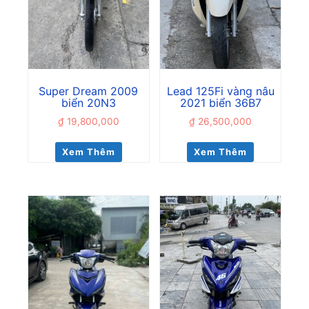
Super Dream 2009
Lead 125Fi vàng nâu
biển 20N3
2021 biển 36B7
₫
19,800,000
₫
26,500,000
Xem Thêm
Xem Thêm