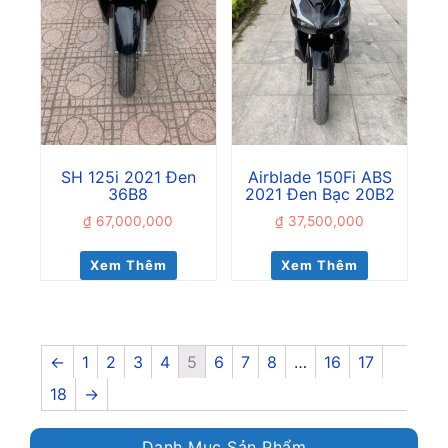
SH 125i 2021 Đen
Airblade 150Fi ABS
36B8
2021 Đen Bạc 20B2
₫
67,000,000
₫
37,500,000
Xem Thêm
Xem Thêm
←
1
2
3
4
5
6
7
8
…
16
17
18
→
Danh Mục Sản Phẩm