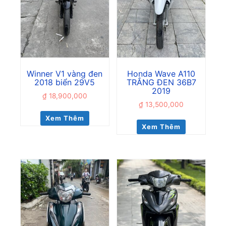
Winner V1 vàng đen
Honda Wave A110
2018 biển 29V5
TRẮNG ĐEN 36B7
2019
₫
18,900,000
₫
13,500,000
Xem Thêm
Xem Thêm