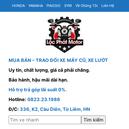
HONDA
YAMAHA
PIAGGIO
SYM
Về Chúng Tôi
Liên Hệ
MUA BÁN – TRAO ĐỔI XE MÁY CŨ, XE LƯỚT
Uy tín, chất lượng, giá cả phải chăng.
Bảo hành, hậu mãi dài hạn.
Hỗ trợ trả góp lãi suất 0%.
Hotline:
0823.23.1986
Đ/C:
336, K2, Cầu Diễn, Từ Liêm, HN