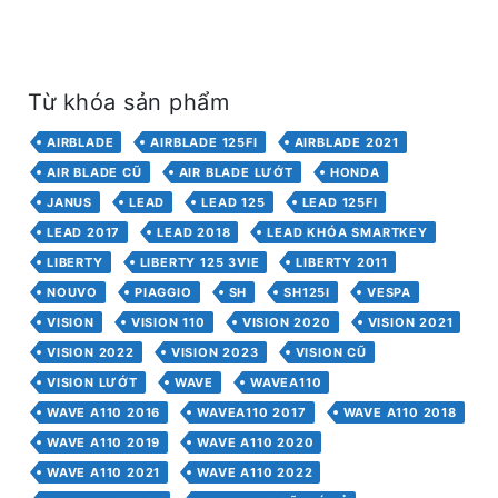
Từ khóa sản phẩm
AIRBLADE
AIRBLADE 125FI
AIRBLADE 2021
AIR BLADE CŨ
AIR BLADE LƯỚT
HONDA
JANUS
LEAD
LEAD 125
LEAD 125FI
LEAD 2017
LEAD 2018
LEAD KHÓA SMARTKEY
LIBERTY
LIBERTY 125 3VIE
LIBERTY 2011
NOUVO
PIAGGIO
SH
SH125I
VESPA
VISION
VISION 110
VISION 2020
VISION 2021
VISION 2022
VISION 2023
VISION CŨ
VISION LƯỚT
WAVE
WAVEA110
WAVE A110 2016
WAVEA110 2017
WAVE A110 2018
WAVE A110 2019
WAVE A110 2020
WAVE A110 2021
WAVE A110 2022