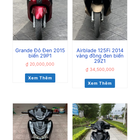
Grande Đỏ Đen 2015
Airblade 125Fi 2014
biển 29P1
vàng đồng đen biển
29Z1
₫
20,000,000
₫
34,500,000
Xem Thêm
Xem Thêm