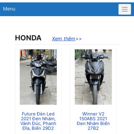
Menu
HONDA
Xem thêm
>>
Future Đèn Led
Winner V2
2021 Đen Nhám,
150ABS 2021
T
B
Vành Đúc, Phanh
Đen Nhám Biển
Đĩa, Biển 29D2
27B2