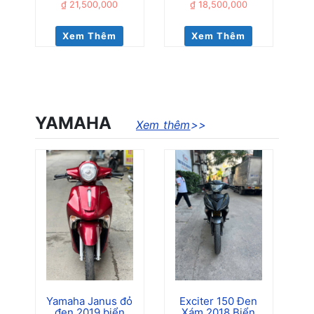
₫
21,500,000
₫
18,500,000
Xem Thêm
Xem Thêm
YAMAHA
Xem thêm
>>
Yamaha Janus đỏ
Exciter 150 Đen
đen 2019 biển
Xám 2018 Biển