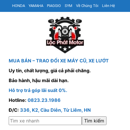
HONDA
YAMAHA
PIAGGIO
SYM
Về Chúng Tôi
Liên Hệ
MUA BÁN – TRAO ĐỔI XE MÁY CŨ, XE LƯỚT
Uy tín, chất lượng, giá cả phải chăng.
Bảo hành, hậu mãi dài hạn.
Hỗ trợ trả góp lãi suất 0%.
Hotline:
0823.23.1986
Đ/C:
336, K2, Cầu Diễn, Từ Liêm, HN