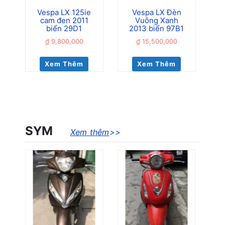
Vespa LX 125ie
Vespa LX Đèn
L
cam đen 2011
Vuông Xanh
biển 29D1
2013 biển 97B1
₫
9,800,000
₫
15,500,000
Xem Thêm
Xem Thêm
SYM
Xem thêm
>>