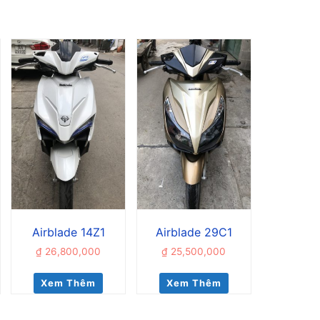
Airblade 14Z1
Airblade 29C1
₫
26,800,000
₫
25,500,000
Xem Thêm
Xem Thêm