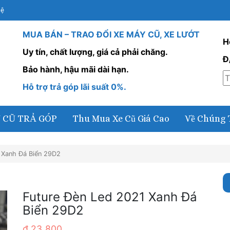
Hệ
MUA BÁN – TRAO ĐỔI XE MÁY CŨ, XE LƯỚT
H
Uy tín, chất lượng, giá cả phải chăng.
Đ
Bảo hành, hậu mãi dài hạn.
Hỗ trợ trả góp lãi suất 0%.
 CŨ TRẢ GÓP
Thu Mua Xe Cũ Giá Cao
Về Chúng 
 Xanh Đá Biển 29D2
Future Đèn Led 2021 Xanh Đá
Biển 29D2
₫
23,800