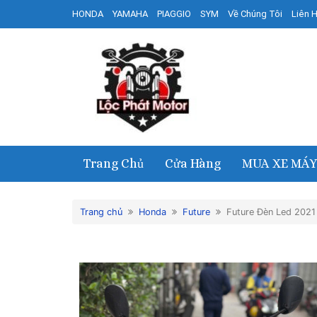
HONDA
YAMAHA
PIAGGIO
SYM
Về Chúng Tôi
Liên 
Trang Chủ
Cửa Hàng
MUA XE MÁY
Trang chủ
Honda
Future
Future Đèn Led 2021