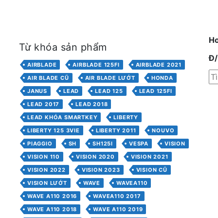
Ho
Từ khóa sản phẩm
Đ
AIRBLADE
AIRBLADE 125FI
AIRBLADE 2021
AIR BLADE CŨ
AIR BLADE LƯỚT
HONDA
JANUS
LEAD
LEAD 125
LEAD 125FI
LEAD 2017
LEAD 2018
LEAD KHÓA SMARTKEY
LIBERTY
LIBERTY 125 3VIE
LIBERTY 2011
NOUVO
PIAGGIO
SH
SH125I
VESPA
VISION
VISION 110
VISION 2020
VISION 2021
VISION 2022
VISION 2023
VISION CŨ
VISION LƯỚT
WAVE
WAVEA110
WAVE A110 2016
WAVEA110 2017
WAVE A110 2018
WAVE A110 2019