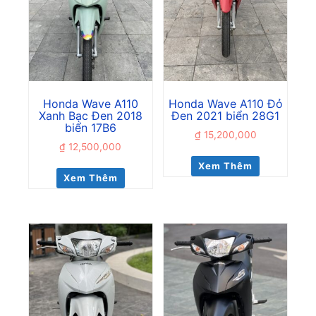
Honda Wave A110
Honda Wave A110 Đỏ
Xanh Bạc Đen 2018
Đen 2021 biển 28G1
biển 17B6
₫
15,200,000
₫
12,500,000
Xem Thêm
Xem Thêm