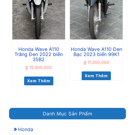
Honda Wave A110
Honda Wave A110 Đen
Trắng Đen 2022 biển
Bạc 2023 biển 99K1
35B2
₫
17,200,000
₫
15,500,000
Xem Thêm
Xem Thêm
Danh Mục Sản Phẩm
Honda