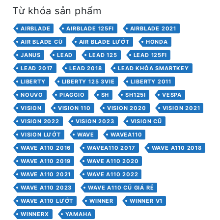
Từ khóa sản phẩm
AIRBLADE
AIRBLADE 125FI
AIRBLADE 2021
AIR BLADE CŨ
AIR BLADE LƯỚT
HONDA
JANUS
LEAD
LEAD 125
LEAD 125FI
LEAD 2017
LEAD 2018
LEAD KHÓA SMARTKEY
LIBERTY
LIBERTY 125 3VIE
LIBERTY 2011
NOUVO
PIAGGIO
SH
SH125I
VESPA
VISION
VISION 110
VISION 2020
VISION 2021
VISION 2022
VISION 2023
VISION CŨ
VISION LƯỚT
WAVE
WAVEA110
WAVE A110 2016
WAVEA110 2017
WAVE A110 2018
WAVE A110 2019
WAVE A110 2020
WAVE A110 2021
WAVE A110 2022
WAVE A110 2023
WAVE A110 CŨ GIÁ RẺ
WAVE A110 LƯỚT
WINNER
WINNER V1
WINNERX
YAMAHA