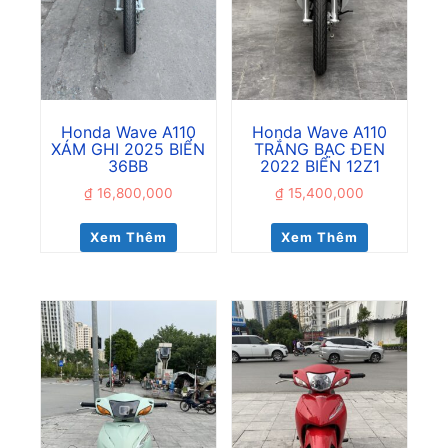
Honda Wave A110
Honda Wave A110
XÁM GHI 2025 BIỂN
TRẮNG BẠC ĐEN
36BB
2022 BIỂN 12Z1
₫
16,800,000
₫
15,400,000
Xem Thêm
Xem Thêm