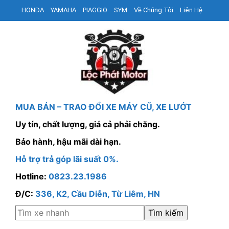
HONDA
YAMAHA
PIAGGIO
SYM
Về Chúng Tôi
Liên Hệ
MUA BÁN – TRAO ĐỔI XE MÁY CŨ, XE LƯỚT
Uy tín, chất lượng, giá cả phải chăng.
Bảo hành, hậu mãi dài hạn.
Hỗ trợ trả góp lãi suất 0%.
Hotline:
0823.23.1986
Đ/C:
336, K2, Cầu Diễn, Từ Liêm, HN