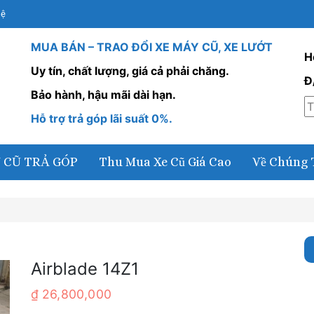
Hệ
MUA BÁN – TRAO ĐỔI XE MÁY CŨ, XE LƯỚT
H
Uy tín, chất lượng, giá cả phải chăng.
Đ
Bảo hành, hậu mãi dài hạn.
Hỗ trợ trả góp lãi suất 0%.
 CŨ TRẢ GÓP
Thu Mua Xe Cũ Giá Cao
Về Chúng 
Airblade 14Z1
₫
26,800,000