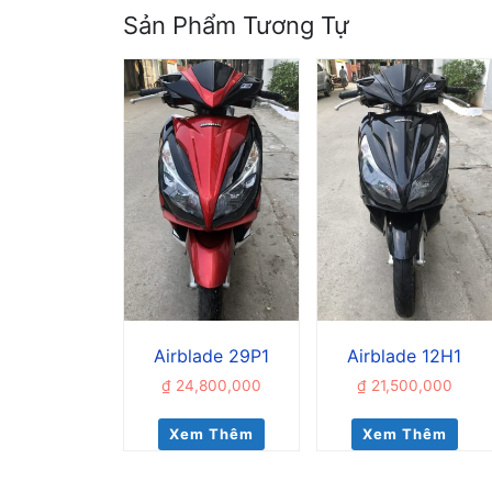
Sản Phẩm Tương Tự
Airblade 29P1
Airblade 12H1
₫
24,800,000
₫
21,500,000
Xem Thêm
Xem Thêm