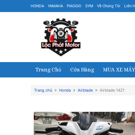
HONDA
YAMAHA
PIAGGIO
SYM
Về Chúng Tôi
Liên 
Trang Chủ
Cửa Hàng
MUA XE MÁY
Trang chủ
Honda
Airblade
Airblade 14Z1