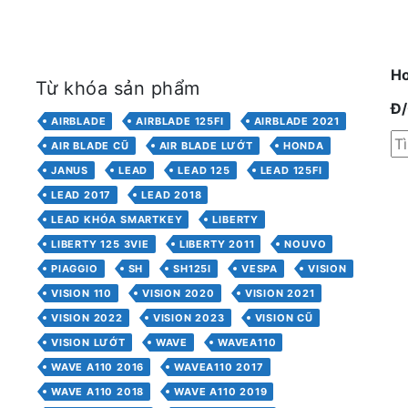
Ho
Từ khóa sản phẩm
Đ
AIRBLADE
AIRBLADE 125FI
AIRBLADE 2021
AIR BLADE CŨ
AIR BLADE LƯỚT
HONDA
JANUS
LEAD
LEAD 125
LEAD 125FI
LEAD 2017
LEAD 2018
LEAD KHÓA SMARTKEY
LIBERTY
LIBERTY 125 3VIE
LIBERTY 2011
NOUVO
PIAGGIO
SH
SH125I
VESPA
VISION
VISION 110
VISION 2020
VISION 2021
VISION 2022
VISION 2023
VISION CŨ
VISION LƯỚT
WAVE
WAVEA110
WAVE A110 2016
WAVEA110 2017
WAVE A110 2018
WAVE A110 2019