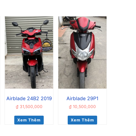
Airblade 24B2 2019
Airblade 29P1
₫
31,500,000
₫
10,500,000
Xem Thêm
Xem Thêm