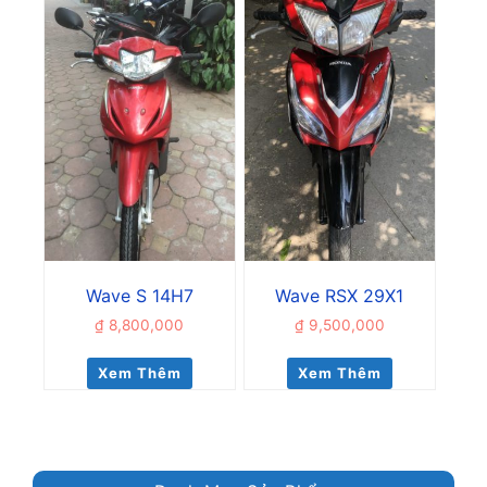
Wave S 14H7
Wave RSX 29X1
₫
8,800,000
₫
9,500,000
Xem Thêm
Xem Thêm