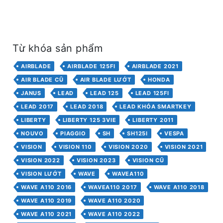
Từ khóa sản phẩm
AIRBLADE
AIRBLADE 125FI
AIRBLADE 2021
AIR BLADE CŨ
AIR BLADE LƯỚT
HONDA
JANUS
LEAD
LEAD 125
LEAD 125FI
LEAD 2017
LEAD 2018
LEAD KHÓA SMARTKEY
LIBERTY
LIBERTY 125 3VIE
LIBERTY 2011
NOUVO
PIAGGIO
SH
SH125I
VESPA
VISION
VISION 110
VISION 2020
VISION 2021
VISION 2022
VISION 2023
VISION CŨ
VISION LƯỚT
WAVE
WAVEA110
WAVE A110 2016
WAVEA110 2017
WAVE A110 2018
WAVE A110 2019
WAVE A110 2020
WAVE A110 2021
WAVE A110 2022