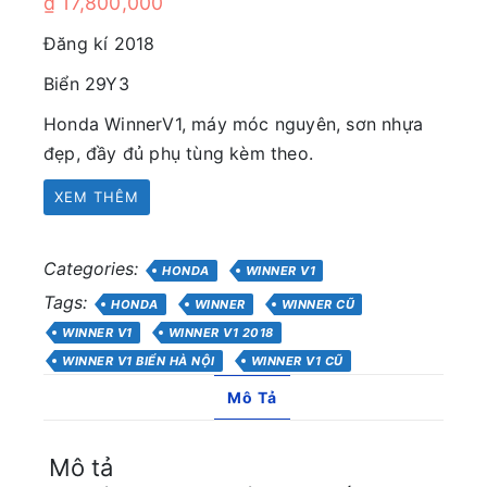
₫
17,800,000
Đăng kí 2018
Biển 29Y3
Honda WinnerV1, máy móc nguyên, sơn nhựa
đẹp, đầy đủ phụ tùng kèm theo.
XEM THÊM
Categories:
HONDA
WINNER V1
Tags:
HONDA
WINNER
WINNER CŨ
WINNER V1
WINNER V1 2018
WINNER V1 BIỂN HÀ NỘI
WINNER V1 CŨ
Mô Tả
Mô tả