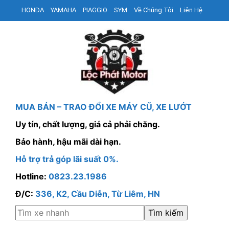
HONDA
YAMAHA
PIAGGIO
SYM
Về Chúng Tôi
Liên Hệ
MUA BÁN – TRAO ĐỔI XE MÁY CŨ, XE LƯỚT
Uy tín, chất lượng, giá cả phải chăng.
Bảo hành, hậu mãi dài hạn.
Hỗ trợ trả góp lãi suất 0%.
Hotline:
0823.23.1986
Đ/C:
336, K2, Cầu Diễn, Từ Liêm, HN