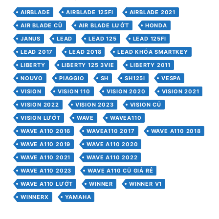
AIRBLADE
AIRBLADE 125FI
AIRBLADE 2021
AIR BLADE CŨ
AIR BLADE LƯỚT
HONDA
JANUS
LEAD
LEAD 125
LEAD 125FI
LEAD 2017
LEAD 2018
LEAD KHÓA SMARTKEY
LIBERTY
LIBERTY 125 3VIE
LIBERTY 2011
NOUVO
PIAGGIO
SH
SH125I
VESPA
VISION
VISION 110
VISION 2020
VISION 2021
VISION 2022
VISION 2023
VISION CŨ
VISION LƯỚT
WAVE
WAVEA110
WAVE A110 2016
WAVEA110 2017
WAVE A110 2018
WAVE A110 2019
WAVE A110 2020
WAVE A110 2021
WAVE A110 2022
WAVE A110 2023
WAVE A110 CŨ GIÁ RẺ
WAVE A110 LƯỚT
WINNER
WINNER V1
WINNERX
YAMAHA