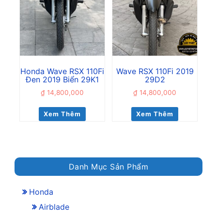
Honda Wave RSX 110Fi
Wave RSX 110Fi 2019
Đen 2019 Biển 29K1
29D2
₫
14,800,000
₫
14,800,000
Xem Thêm
Xem Thêm
Danh Mục Sản Phẩm
Honda
Airblade