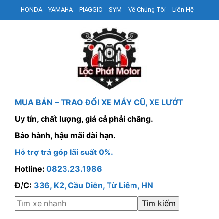
HONDA
YAMAHA
PIAGGIO
SYM
Về Chúng Tôi
Liên Hệ
MUA BÁN – TRAO ĐỔI XE MÁY CŨ, XE LƯỚT
Uy tín, chất lượng, giá cả phải chăng.
Bảo hành, hậu mãi dài hạn.
Hỗ trợ trả góp lãi suất 0%.
Hotline:
0823.23.1986
Đ/C:
336, K2, Cầu Diễn, Từ Liêm, HN