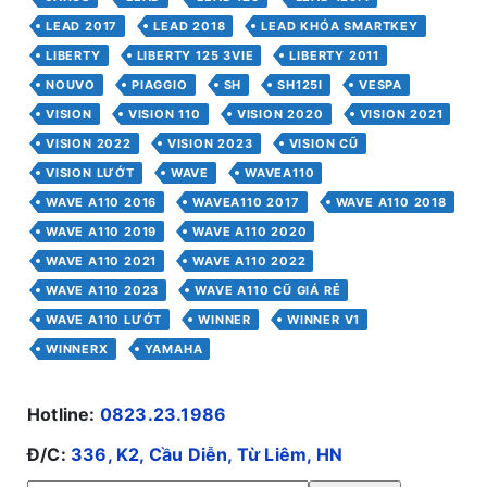
LEAD 2017
LEAD 2018
LEAD KHÓA SMARTKEY
LIBERTY
LIBERTY 125 3VIE
LIBERTY 2011
NOUVO
PIAGGIO
SH
SH125I
VESPA
VISION
VISION 110
VISION 2020
VISION 2021
VISION 2022
VISION 2023
VISION CŨ
VISION LƯỚT
WAVE
WAVEA110
WAVE A110 2016
WAVEA110 2017
WAVE A110 2018
WAVE A110 2019
WAVE A110 2020
WAVE A110 2021
WAVE A110 2022
WAVE A110 2023
WAVE A110 CŨ GIÁ RẺ
WAVE A110 LƯỚT
WINNER
WINNER V1
WINNERX
YAMAHA
Hotline:
0823.23.1986
Đ/C:
336, K2, Cầu Diễn, Từ Liêm, HN