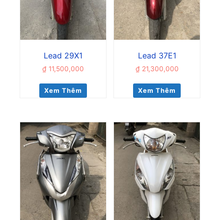
Lead 29X1
Lead 37E1
₫
11,500,000
₫
21,300,000
Xem Thêm
Xem Thêm