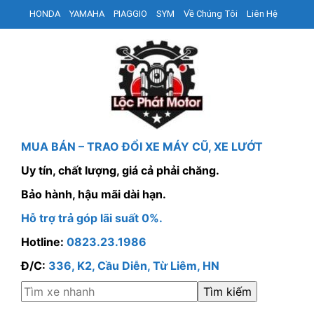
HONDA
YAMAHA
PIAGGIO
SYM
Về Chúng Tôi
Liên Hệ
MUA BÁN – TRAO ĐỔI XE MÁY CŨ, XE LƯỚT
Uy tín, chất lượng, giá cả phải chăng.
Bảo hành, hậu mãi dài hạn.
Hỗ trợ trả góp lãi suất 0%.
Hotline:
0823.23.1986
Đ/C:
336, K2, Cầu Diễn, Từ Liêm, HN