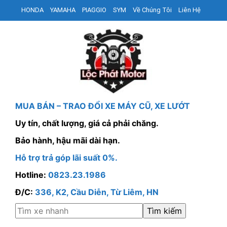
HONDA
YAMAHA
PIAGGIO
SYM
Về Chúng Tôi
Liên Hệ
MUA BÁN – TRAO ĐỔI XE MÁY CŨ, XE LƯỚT
Uy tín, chất lượng, giá cả phải chăng.
Bảo hành, hậu mãi dài hạn.
Hỗ trợ trả góp lãi suất 0%.
Hotline:
0823.23.1986
Đ/C:
336, K2, Cầu Diễn, Từ Liêm, HN