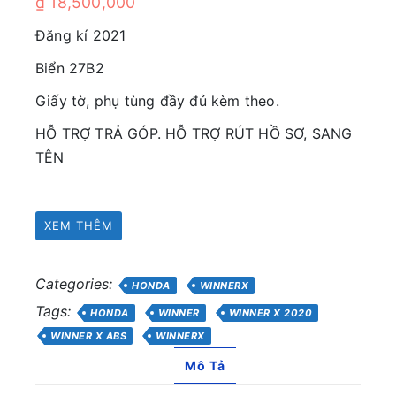
₫
18,500,000
Đăng kí 2021
Biển 27B2
Giấy tờ, phụ tùng đầy đủ kèm theo.
HỖ TRỢ TRẢ GÓP. HỖ TRỢ RÚT HỒ SƠ, SANG
TÊN
XEM THÊM
Categories:
HONDA
WINNERX
Tags:
HONDA
WINNER
WINNER X 2020
WINNER X ABS
WINNERX
Mô Tả