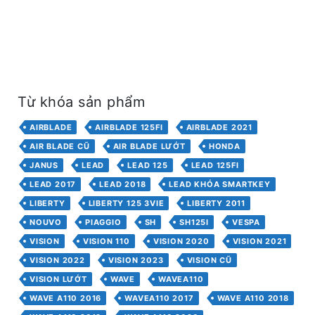
Từ khóa sản phẩm
AIRBLADE
AIRBLADE 125FI
AIRBLADE 2021
AIR BLADE CŨ
AIR BLADE LƯỚT
HONDA
JANUS
LEAD
LEAD 125
LEAD 125FI
LEAD 2017
LEAD 2018
LEAD KHÓA SMARTKEY
LIBERTY
LIBERTY 125 3VIE
LIBERTY 2011
NOUVO
PIAGGIO
SH
SH125I
VESPA
VISION
VISION 110
VISION 2020
VISION 2021
VISION 2022
VISION 2023
VISION CŨ
VISION LƯỚT
WAVE
WAVEA110
WAVE A110 2016
WAVEA110 2017
WAVE A110 2018